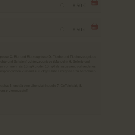
8.50 €
8.50 €
gnisse
C
: Eier und Eierzeugnisse
D
: Fische und Fischerzeugnisse
üchte und Schalenfruchterzeugnisse (Mandeln)
H
: Sellerie und
onen von mehr als 10mg/kg oder 10mg/l als insgesamt vorhandenes
 ursprünglichen Zustand zurückgeführte Erzegnisse zu berechnen
hosphat
6
: enthält eine Ühenylaininquelle
7
: Coffeinhaltig
8
:
 Konservierungsstoff