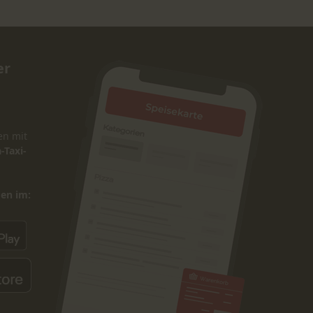
er
en mit
-Taxi-
den im: