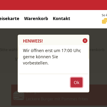
So 
eisekarte
Warenkorb
Kontakt
Shop / Speisekarte
HINWEIS!
Bitte wähle deine Produkte und lege sie in den Warenkorb
Wir öffnen erst um 17:00 Uhr,
gerne können Sie
Wähle: Abholung oder Lieferung?
vorbestellen.
Ok
Burger
Leckere Burger mit Pommes frites