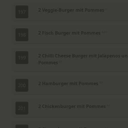
2 Veggie-Burger mit Pommes
F
197
2 Fisch Burger mit Pommes
A,D,F
198
2 Chilli Cheese Burger mit Jalapenos u
199
Pommes
A,F
2 Hamburger mit Pommes
A,F
200
2 Chickenburger mit Pommes
A,F
201