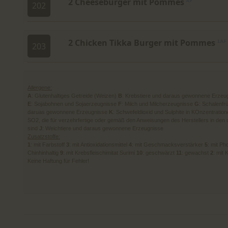
2 Cheeseburger mit Pommes
A,F
202
2 Chicken Tikka Burger mit Pommes
1,A,F
203
Allergene:
A
: Glutenhaltiges Getreide (Weizen)
B
: Krebstiere und daraus gewonnene Erzeu
E
: Sojabohnen und Sojaerzeugnisse
F
: Milch und Milcherzeugnisse
G
: Schalenfr
daruas gewonnene Erzeugnisse
K
: Schwefeldioxid und Sulphite in KOnzentrati
SO2, die für verzehrfertige oder gemäß den Anweisungen des Herstellers in den
sind
J
: Weichtiere und daraus gewonnene Erzeugnisse
Zusatzstoffe:
1
: mit Farbstoff
3
: mit Antioxidationsmittel
4
: mit Geschmacksverstärker
5
: mit P
Chinhinhaltig
9
: mit Krebsfleischimitat Surimi
10
: geschwärzt
11
: gewachst
2
: mit
Keine Haftung für Fehler!