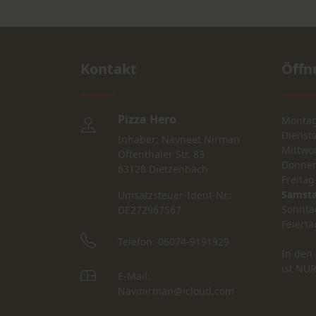
Kontakt
Öffn
Pizza Hero
Monta
Dienst
Inhaber: Navneet Nirman
Mittwo
Offenthaler Str. 83
Donner
63128 Dietzenbach
Freitag
Samst
Umsatzsteuer-Ident-Nr.:
Sonnta
DE272967567
Feierta
Telefon: 06074-9191929
In den 
ist NU
E-Mail:
Navinirman@icloud.com