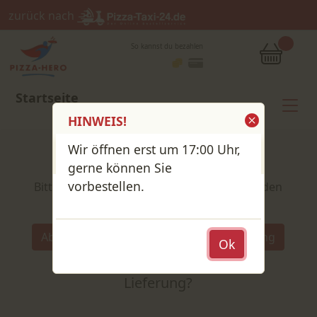
zurück nach
So kannst du bezahlen
Startseite
HINWEIS!
Wir öffnen erst um 17:00 Uhr,
Shop / Speisekarte
gerne können Sie
vorbestellen.
Bitte wähle deine Produkte und lege sie in den
Warenkorb
Wähle:
Abholung
Lieferung
Ok
Abholung
oder
Lieferung?