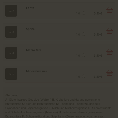
Fanta
G02
1.0 l
3.50 €
Sprite
G03
1.0 l
3.50 €
Mezzo Mix
G04
1.0 l
3.50 €
Mineralwasser
G05
1.0 l
3.50 €
Allergene:
A
: Glutenhaltiges Getreide (Weizen)
B
: Krebstiere und daraus gewonnene
Erzeugnisse
C
: Eier und Eierzeugnisse
D
: Fische und Fischerzeugnisse
E
:
Sojabohnen und Sojaerzeugnisse
F
: Milch und Milcherzeugnisse
G
: Schalenfrüchte
und Schalenfruchterzeugnisse (Mandeln)
H
: Sellerie und daruas gewonnene
Erzeugnisse
K
: Schwefeldioxid und Sulphite in KOnzentrationen von mehr als