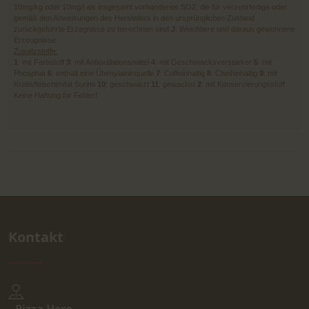
10mg/kg oder 10mg/l als insgesamt vorhandenes SO2, die für verzehrfertige oder
gemäß den Anweisungen des Herstellers in den ursprünglichen Zustand
zurückgeführte Erzegnisse zu berechnen sind
J
: Weichtiere und daraus gewonnene
Erzeugnisse
Zusatzstoffe:
1
: mit Farbstoff
3
: mit Antioxidationsmittel
4
: mit Geschmacksverstärker
5
: mit
Phosphat
6
: enthält eine Ühenylaininquelle
7
: Coffeinhaltig
8
: Chinhinhaltig
9
: mit
Krebsfleischimitat Surimi
10
: geschwärzt
11
: gewachst
2
: mit Konservierungsstoff
Keine Haftung für Fehler!
Kontakt